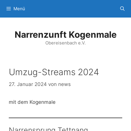
Zum
Menü
Inhalt
springen
Narrenzunft Kogenmale
Obereisenbach e.V.
Umzug-Streams 2024
27. Januar 2024
von
news
mit dem Kogenmale
Narrensprung Tettnang