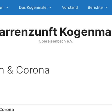
en
Das Kogenmale
Vorstand
Berichte
arrenzunft Kogenma
Obereisenbach e.V.
en & Corona
 Corona