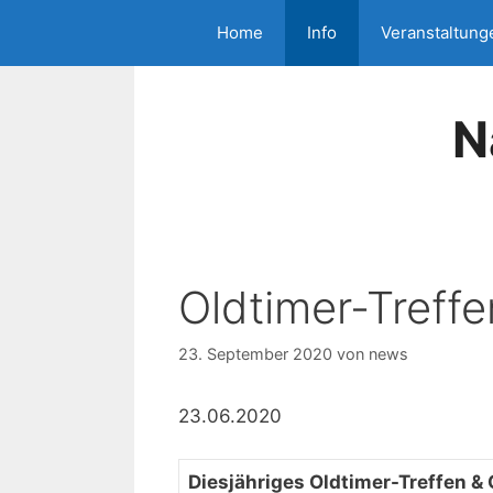
Zum
Home
Info
Veranstaltung
Inhalt
springen
N
Oldtimer-Treff
23. September 2020
von
news
23.06.2020
Diesjähriges Oldtimer-Treffen &